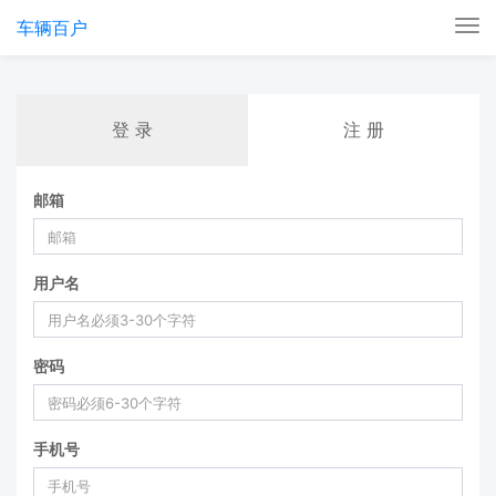
车辆百户
Tog
nav
登 录
注 册
邮箱
用户名
密码
手机号