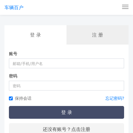
车辆百户
Tog
nav
登 录
注 册
账号
密码
保持会话
忘记密码?
登 录
还没有账号？点击注册